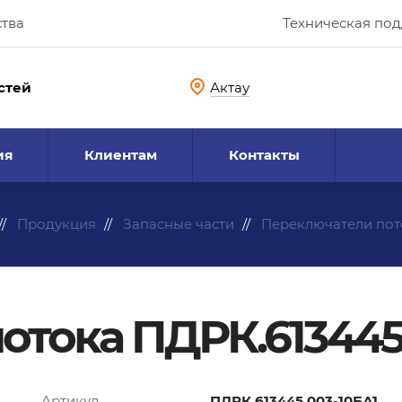
ства
Техническая по
стей
Актау
ия
Клиентам
Контакты
Продукция
Запасные части
Переключатели пот
отока ПДРК.613445
Артикул
ПДРК.613445.003-10БА1