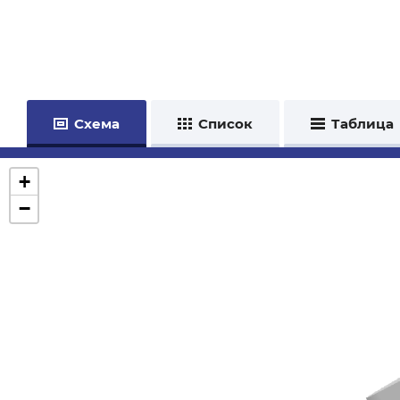
Схема
Список
Таблица
+
−