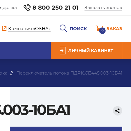
8 800 250 21 01
ддержка
Заказать звонок
Компания «ОЗНА»
ПОИСК
ЗАКАЗ
0
ЛИЧНЫЙ КАБИНЕТ
ока
Переключатель потока ПДРК.613445.003-10БА1
.003-10БА1