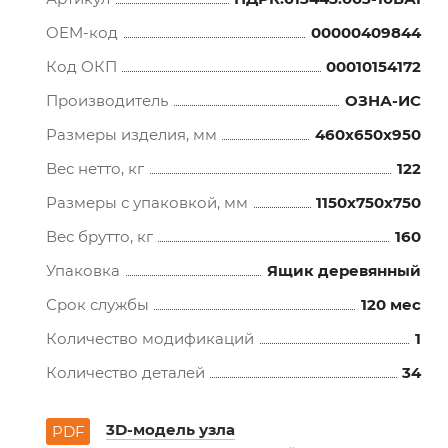
OEM-код
00000409844
Код ОКП
00010154172
Производитель
ОЗНА-ИС
Размеры изделия, мм
460x650x950
Вес нетто, кг
122
Размеры с упаковкой, мм
1150x750x750
Вес брутто, кг
160
Упаковка
Ящик деревянный
Срок службы
120 мес
Количество модификаций
1
Количество деталей
34
3D-модель узла
PDF