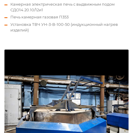
Камерная электрическая печь с выдвижным подом
СДО14.20.10/12и1
Печь камерная газовая П353
Установка ТВЧ УН-3-В-100-50 (индукционный нагрев
изделий)