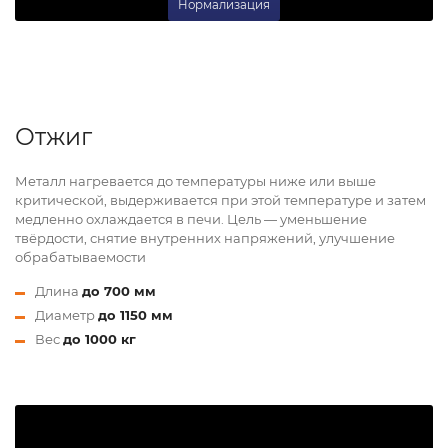
Нормализация
Отжиг
Металл нагревается до температуры ниже или выше
критической, выдерживается при этой температуре и затем
медленно охлаждается в печи. Цель — уменьшение
твёрдости, снятие внутренних напряжений, улучшение
обрабатываемости
Длина
до 700 мм
Диаметр
до 1150 мм
Вес
до 1000 кг