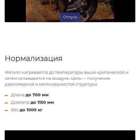
Отпуск
Нормализация
Металл нагревается до температуры выше критической и
затем охлаждается на воздухе. Цель — получение
равномерной и мелкозернистой структуры
Длина
до 700 мм
Диаметр
до 1150 мм
Вес
до 1000 кг