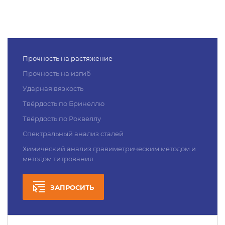
Прочность на растяжение
Прочность на изгиб
Ударная вязкость
Твёрдость по Бринеллю
Твёрдость по Роквеллу
Спектральный анализ сталей
Химический анализ гравиметрическим методом и
методом титрования
ЗАПРОСИТЬ