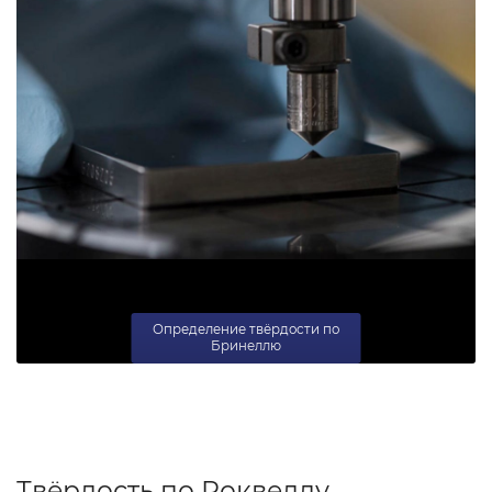
Определение твёрдости по
Бринеллю
Твёрдость по Роквеллу