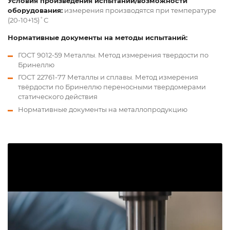
Условия произведения испытаний/возможности
оборудования:
измерения производятся при температуре
(20-10+15)˚С
Нормативные документы на методы испытаний:
ГОСТ 9012-59 Металлы. Метод измерения твердости по
Бринеллю
ГОСТ 22761-77 Металлы и сплавы. Метод измерения
твёрдости по Бринеллю переносными твердомерами
статического действия
Нормативные документы на металлопродукцию