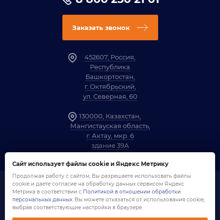
Заказать звонок
452607, Россия,
Республика
Башкортостан,
г. Октябрьский,
ул. Северная, 60
130000, Казахстан,
Мангистауская область,
г. Актау, мкр. 6
здание 39А
Сайт использует файлы cookie и Яндекс Метрику
Продолжая работу с сайтом, Вы разрешаете использовать файлы
cookie и даете согласие на обработку данных сервисом Яндекс
1958-2026 ©
Компания «ОЗНА»
Метрика в соответствии с
Политикой в отношении обработки
Политика обработки персональных данных
персональных данных
. Вы можете отказаться от использования cookie,
Согласие на обработку персональных данных
выбрав соответствующие настройки в браузере.