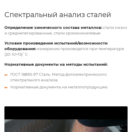
Спектральный анализ сталей
Определение химического состава металлов:
стали низко
и среднелегированные, стали хромоникелевые
Условия произведения испытаний/возможности
оборудования:
измерения производятся при температуре
(20-10+15)˚С
Нормативные документы на методы испытаний:
ГОСТ 18895-97 Сталь. Метод фотоэлектрического
спектрального анализа
Нормативные документы на металлопродукцию