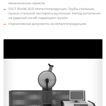
механических свойств
ГОСТ 30456-2021 Металлопродукция. Трубы стальные,
прокат стальной листовой и рулонный. Метод испытания
на ударный изгиб падающим грузом
Нормативные документы на металлопродукцию