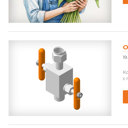
О
19
К
с 