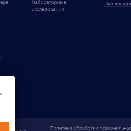
мера
Лабораторные
Публикаци
исследования
и
ы
чества
ы
ования
Политика обработки персональны