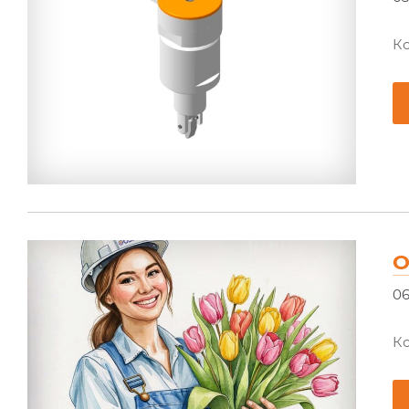
Ко
О
06
К