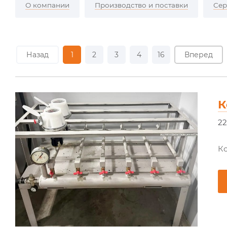
О компании
Производство и поставки
Сер
Назад
1
2
3
4
16
Вперед
К
22
К