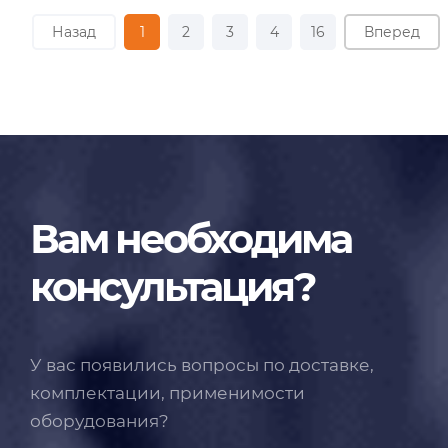
Назад
1
2
3
4
16
Вперед
Вам необходима
консультация?
У вас появились вопросы по доставке,
комплектации, применимости
оборудования?