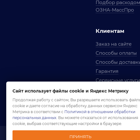
Подбор расходо
ОЗНА-МассПро
Клиентам
Заказ на сайте
Способы оплаты
Способы доставк
Гарантия
Сервисные услуги
Вопросы и ответ
Сайт использует файлы cookie и Яндекс Метрику
Условия сотрудни
Продолжая работу с сайтом, Вы разрешаете использовать файл
cookie и даете согласие на обработку данных сервисом Яндекс
Правила использ
Метрика в соответствии с
Политикой в отношении обработки
персональных данных
. Вы можете отказаться от использования
cookie, выбрав соответствующие настройки в браузере.
ПРИНЯТЬ