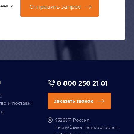
анных
Отправить запрос
я
8 800 250 21 01
и
Заказать звонок
во и поставки
ты
452607, Россия,
Республика Башкортостан,