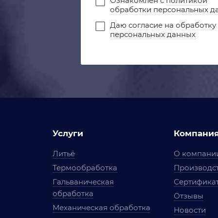
Ознакомлен с
политикой
обработки персональных д
Даю
согласие на обработку
персональных данных
Услуги
Компани
Литьё
О компани
Термообработка
Производст
Гальваническая
Сертифика
обработка
Отзывы
Механическая обработка
Новости