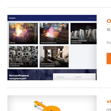
О
18
Ко
«
03