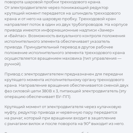
поворота шаровой пробки трехходового крана.
От электродвигателя через понижающий редуктор
крутящий момент передается на шпиндель трехходового
крана и от него на шаровую пробку. Трехходовой кран
направляет поток в один из двух трубопроводов. На корпусе
привода имеются информационные надписи «Замер»
и «Байпас». Возможность визуального контроля положения
исполнительного элемента обеспечивает указатель
привода. Принудительный перевод в другое рабочее
положение исполнительного элемента трехходового крана
осуществляется вращением маховика (тип управления —
ручной).
Привод с электродвигателем предназначен для передачи
крутящего момента исполнительному органу трехходового
крана. Направление вращения обеспечивается сменой двух
фаз силовой цепи 380В х 3, питающей электродвигатель (эту
операцию обеспечивает БУ-ПП).
Крутящий момент от электродвигателя через кулачковую
муфту, редуктор привода и червячную пару передается
на рычаг, который при вращении входит в зацепление
с рычагами вилок и после поворота на 90º выходит из него.