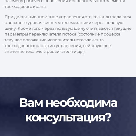
на смену рабочего положения исполнительного элемента
трехходового крана.
При дистанционном типе управления эти команды задаются
с верхнего уровня системы телемеханики через полевую
шину. Кроме того, через полевую шину считываются текущие
параметры переключателя потока (состояние процесса,
текущее положение исполнительного элемента
трехходового крана, тип управления, действующее
значение тока электродвигателя и др.).
Вам необходима
консультация?