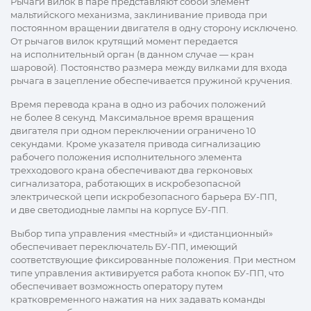
Рычаги вилок в паре представляют собой элемент
мальтийского механизма, заклинивание привода при
постоянном вращении двигателя в одну сторону исключено.
От рычагов вилок крутящий момент передается
на исполнительный орган (в данном случае — кран
шаровой). Постоянство размера между вилками для входа
рычага в зацепление обеспечивается пружиной кручения.
Время перевода крана в одно из рабочих положений
не более 8 секунд. Максимальное время вращения
двигателя при одном переключении ограничено 10
секундами. Кроме указателя привода сигнализацию
рабочего положения исполнительного элемента
трехходового крана обеспечивают два герконовых
сигнализатора, работающих в искробезопасной
электрической цепи искробезопасного барьера БУ-ПП,
и две светодиодные лампы на корпусе БУ-ПП.
Выбор типа управления «местный» и «дистанционный»
обеспечивает переключатель БУ-ПП, имеющий
соответствующие фиксированные положения. При местном
типе управления активируется работа кнопок БУ-ПП, что
обеспечивает возможность оператору путем
кратковременного нажатия на них задавать команды