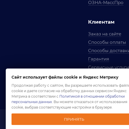
ОЗНА-МассПро
Клиентам
Заказ на сайте
Способы оплаты
Способы доставк
Гарантия
Сервисные услуги
Вопросы и ответ
Сайт использует файлы cookie и Яндекс Метрику
Условия сотрудни
Продолжая работу с сайтом, Вы разрешаете использовать файл
cookie и даете согласие на обработку данных сервисом Яндекс
Правила использ
Метрика в соответствии с
Политикой в отношении обработки
персональных данных
. Вы можете отказаться от использования
cookie, выбрав соответствующие настройки в браузере.
ПРИНЯТЬ
1958-2026 ©
Комп