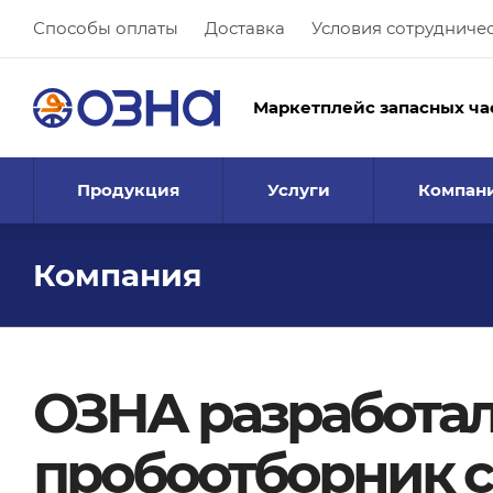
Способы оплаты
Доставка
Условия сотрудниче
Маркетплейс запасных ча
Продукция
Услуги
Компан
Компания
ОЗНА разработа
пробоотборник с