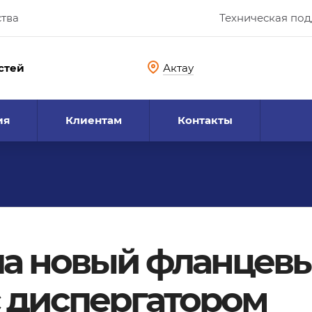
ства
Техническая по
стей
Актау
ия
Клиентам
Контакты
ла новый фланцев
 диспергатором