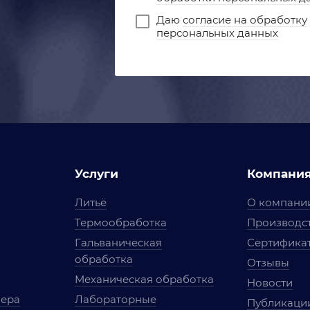
Даю
согласие на обработку
персональных данных
Услуги
Компани
Литьё
О компани
Термообработка
Производст
Гальваническая
Сертифика
обработка
Отзывы
Механическая обработка
Новости
мера
Лабораторные
Публикаци