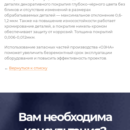
деталях декоративного покрытия глубоко-чёрного цвета без
бликов и отсутствие изменений в размерах
обрабатываемых деталей — максимальное отклонение 0,6-
1,2 мкм. Также на повышение износостойкости работает
хромирование деталей, а покрытие никель-хромом
обеспечивает защиту от коррозий. Толщина покрытий
0,006-0,012мкм.
Использование запасных частей производства «ОЗНА»
поможет увеличить безремонтный срок эксплуатации
оборудования и повысить эффективность проектов.
←
Вернуться к списку
Вам необходима