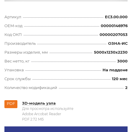
Артикул
ЕС3.00.000
OEM-код
00000146976
Код ОКП
00000207053
Производитель
ОЗНА-ИС
Размеры изделия, мм
5000x1230x2230
Вес нетто, кг
3000
Упаковка
На поддоне
Срок службы
120 мес
Количество модификаций
2
3D-модель узла
PDF
Для просмотра используйте
Adobe Arcobat Reader
PDF 2.72 MБ