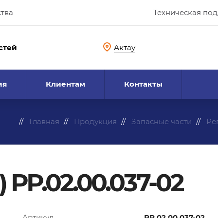
ства
Техническая по
стей
Актау
ия
Клиентам
Контакты
Главная
Продукция
Запасные части
Ре
 РР.02.00.037-02
Артикул
РР.02.00.037-02