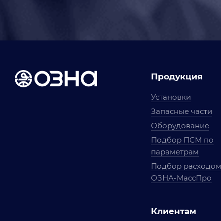
Продукция
Установки
Запасные части
Оборудование
Подбор ПСМ по
параметрам
Подбор расходо
ОЗНА-МассПро
Клиентам