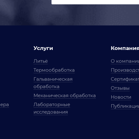
Услуги
Компани
Литьё
О компани
Термообработка
Производст
Гальваническая
Сертифика
обработка
Отзывы
Механическая обработка
Новости
мера
Лабораторные
Публикаци
исследования