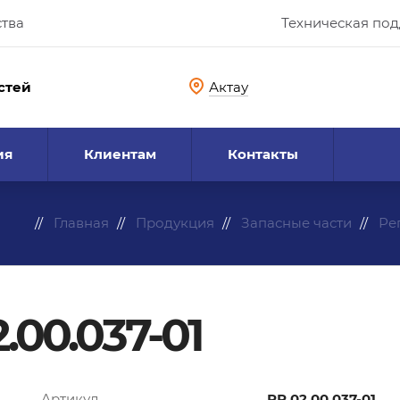
ства
Техническая по
стей
Актау
ия
Клиентам
Контакты
Главная
Продукция
Запасные части
Ре
.00.037-01
Артикул
РР.02.00.037-01