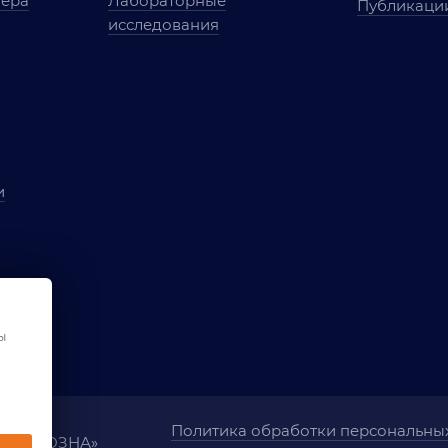
мера
Лабораторные
Публикаци
исследования
и
ы
чества
ования
ы
Политика обработки персональны
ания «ОЗНА»