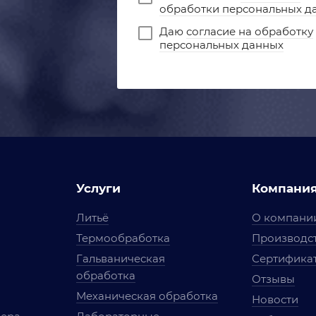
обработки персональных д
Даю
согласие на обработку
персональных данных
Услуги
Компани
Литьё
О компани
Термообработка
Производст
Гальваническая
Сертифика
обработка
Отзывы
Механическая обработка
Новости