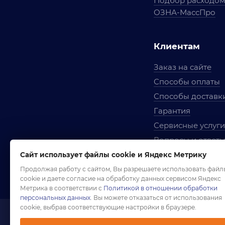
Подбор расходо
ОЗНА-МассПро
Клиентам
Заказ на сайте
Способы оплаты
Способы доставк
Гарантия
Сервисные услуги
Вопросы и ответ
Условия сотрудни
Сайт использует файлы cookie и Яндекс Метрику
Правила использ
Продолжая работу с сайтом, Вы разрешаете использовать файл
cookie и даете согласие на обработку данных сервисом Яндекс
Метрика в соответствии с
Политикой в отношении обработки
персональных данных
. Вы можете отказаться от использования
cookie, выбрав соответствующие настройки в браузере.
1958-2026 ©
Комп