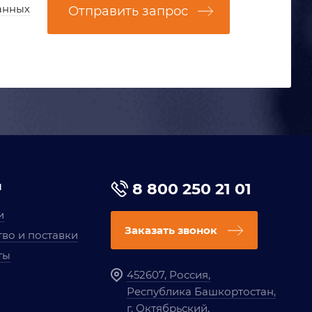
анных
Отправить запрос
я
8 800 250 21 01
и
Заказать звонок
во и поставки
ты
452607, Россия,
Республика Башкортостан,
г. Октябрьский,