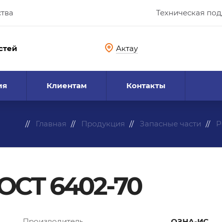
ства
Техническая по
стей
Актау
ия
Клиентам
Контакты
Главная
Продукция
Запасные части
Р
ГОСТ 6402-70
Производитель
ОЗНА-ИС