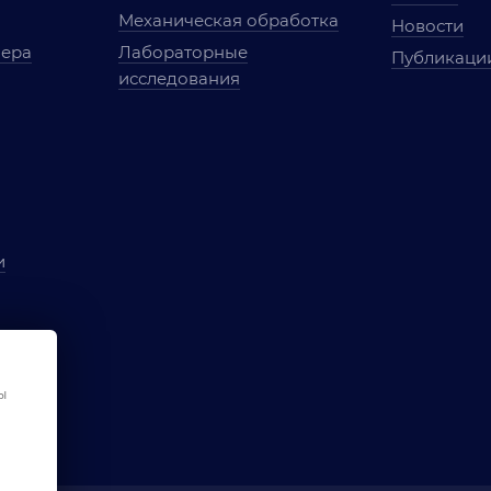
Механическая обработка
Новости
мера
Лабораторные
Публикаци
исследования
и
ы
чества
ы
ования