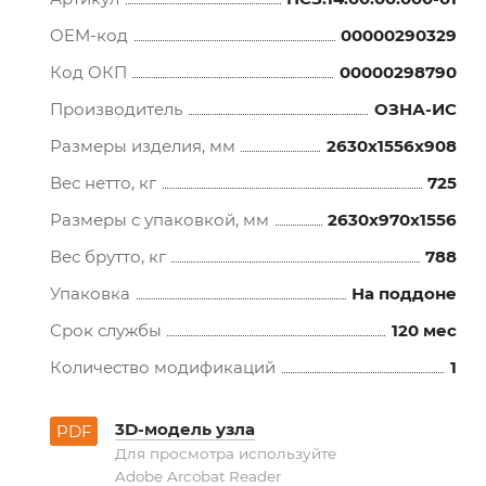
OEM-код
00000290329
Код ОКП
00000298790
Производитель
ОЗНА-ИС
Размеры изделия, мм
2630x1556x908
Вес нетто, кг
725
Размеры с упаковкой, мм
2630x970x1556
Вес брутто, кг
788
Упаковка
На поддоне
Срок службы
120 мес
Количество модификаций
1
3D-модель узла
PDF
Для просмотра используйте
Adobe Arcobat Reader