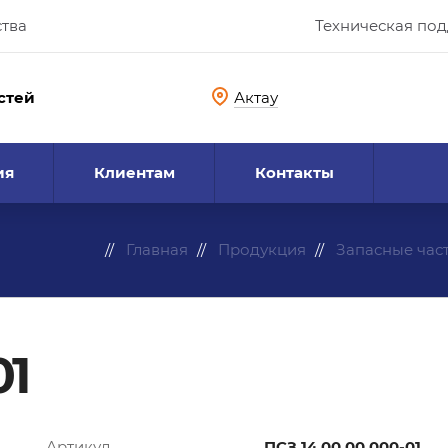
ства
Техническая по
стей
Актау
ия
Клиентам
Контакты
Главная
Продукция
Запасные час
01
Артикул
ПСЗ.14.00.00.000-01