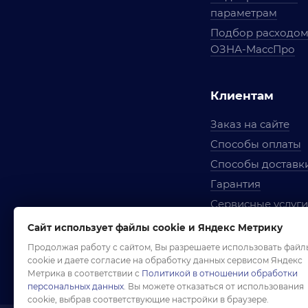
параметрам
Подбор расходо
ОЗНА-МассПро
Клиентам
Заказ на сайте
Способы оплаты
Способы доставк
Гарантия
Сервисные услуги
Вопросы и ответ
Сайт использует файлы cookie и Яндекс Метрику
Условия сотрудни
Продолжая работу с сайтом, Вы разрешаете использовать файл
cookie и даете согласие на обработку данных сервисом Яндекс
Правила использ
Метрика в соответствии с
Политикой в отношении обработки
персональных данных
. Вы можете отказаться от использования
cookie, выбрав соответствующие настройки в браузере.