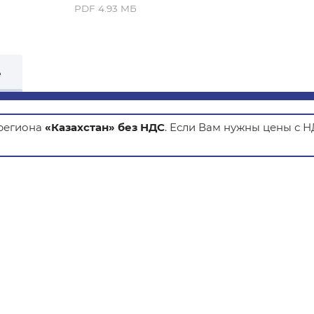
PDF 4.93 MБ
е
 региона
«Казахстан» без НДС
. Если Вам нужны цены с 