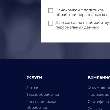
Ознакомлен с
политикой
обработки персональных д
Даю
согласие на обработку
персональных данных
Услуги
Компани
Литьё
О компани
Термообработка
Производст
Гальваническая
Сертифика
обработка
Отзывы