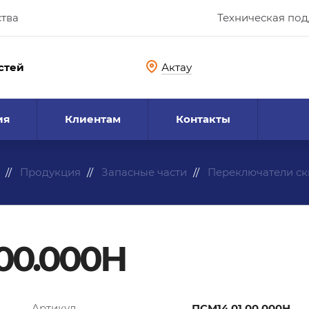
ства
Техническая по
стей
Актау
ия
Клиентам
Контакты
Продукция
Запасные части
Переключатели с
00.000Н
Артикул
ПСМ14.01.00.000Н