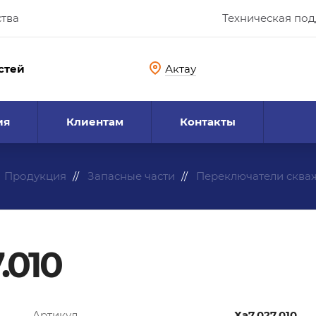
ства
Техническая по
стей
Актау
ия
Клиентам
Контакты
Продукция
Запасные части
Переключатели сква
.010
Артикул
Ха7.027.010