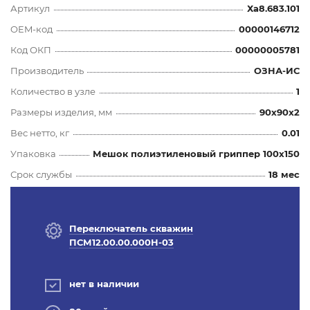
Артикул
Ха8.683.101
OEM-код
00000146712
Код ОКП
00000005781
Производитель
ОЗНА-ИС
Количество в узле
1
Размеры изделия, мм
90x90x2
Вес нетто, кг
0.01
Упаковка
Мешок полиэтиленовый гриппер 100х150
Срок службы
18 мес
Переключатель скважин
ПСМ12.00.00.000Н-03
нет в наличии