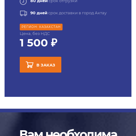
80 дней
срок отгрузки
90 дней
срок доставки в город Актау
РЕГИОН: КАЗАХСТАН
Цена, без НДС
1 500 ₽
В ЗАКАЗ
Вам необходима