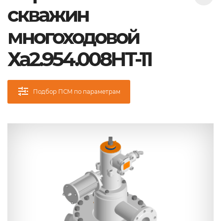
скважин
многоходовой
Ха2.954.008НТ-11
Подбор ПСМ по параметрам