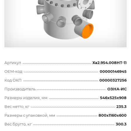
Артикул
Ха2.954.008НТ-11
OEM-код
00000146945
Код ОКП
00000327256
Производитель
ОЗНА-ИС
Размеры изделия, мм
546x525x908
Вес нетто, кг
235.3
Размеры с упаковкой, мм
800x1160x600
Вес брутто, кг
300.3