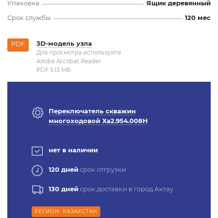
Упаковка
Ящик деревянный
Срок службы
120 мес
3D-модель узла
PDF
Для просмотра используйте
Adobe Arcobat Reader
PDF 5.13 MБ
Переключатель скважин
многоходовой Ха2.954.008Н
нет в наличии
120 дней
срок отгрузки
130 дней
срок доставки в город Актау
РЕГИОН: КАЗАХСТАН