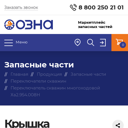
8 800 250 21 01
Заказать звонок
Маркетплейс
запасных частей
Меню
0
Запасные части
Главная
Продукция
Запасные части
Переключатели скважин
Переключатель скважин многоходовой
Ха2.954.008Н
Крышка