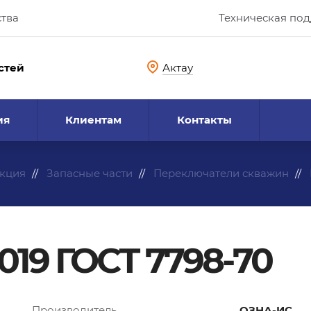
ства
Техническая по
стей
Актау
ия
Клиентам
Контакты
кция
Запасные части
Переключатели скважин
019 ГОСТ 7798-70
Производитель
ОЗНА-ИС