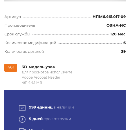
Артикул
НПМ6.461.017-09
Производитель
ОЗНА-ИС
Срок службы
120 мес
Количество модификаций
6
Количество деталей
39
3D-модель узла
461
Для просмотра используйте
Adobe Arcobat Reader
461 4.45 MБ
999 единиц
в наличии
5 дней
срок отгрузки