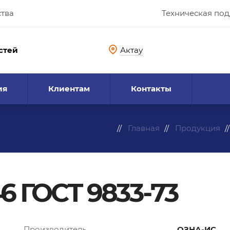
ства
Техническая по
стей
Актау
ия
Клиентам
Контакты
Главная
Продукция
6 ГОСТ 9833-73
Производитель
ОЗНА-ИС