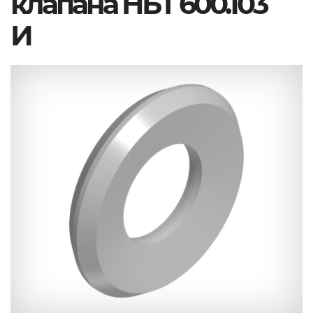
клапана НБТ 600.103
И