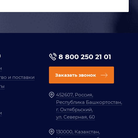
я
8 800 250 21 01
и
Заказать звонок
во и поставки
ты
452607, Россия,
Республика Башкортостан,
г. Октябрьский,
и
ул. Северная, 60
130000, Казахстан,