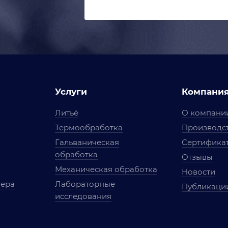
Услуги
Компани
Литьё
О компани
Термообработка
Производст
Гальваническая
Сертифика
обработка
Отзывы
Механическая обработка
Новости
мера
Лабораторные
Публикаци
исследования