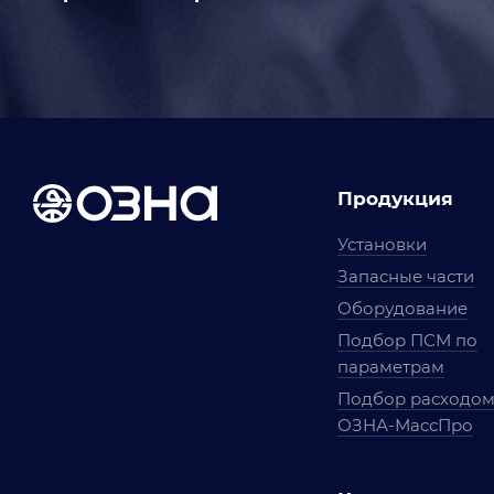
Продукция
Установки
Запасные части
Оборудование
Подбор ПСМ по
параметрам
Подбор расходо
ОЗНА-МассПро