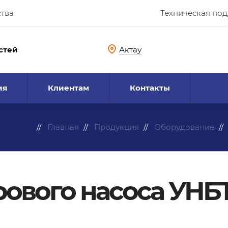
ства
Техническая по
стей
Актау
ия
Клиентам
Контакты
Главная
Продукция
Оборудование
ового насоса УНБТ