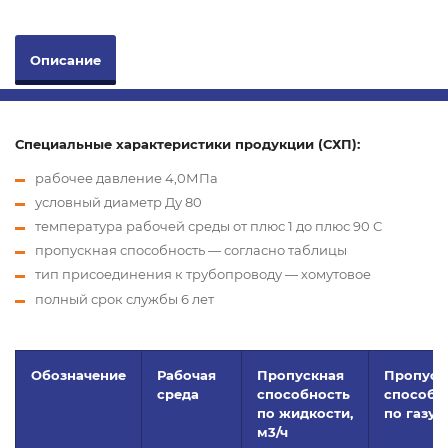
Описание
Специальные характеристики продукции (СХП):
рабочее давление 4,0МПа
условный диаметр Ду 80
температура рабочей среды от плюс 1 до плюс 90 С
пропускная способность — согласно таблицы
тип присоединения к трубопроводу — хомутовое
полный срок службы 6 лет
Обозначение
Рабочая
Пропускная
Пропуск
среда
способность
способн
по жидкости,
по газу, 
м
3
/ч