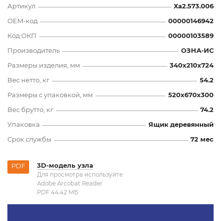
Артикул
Ха2.573.006
OEM-код
00000146942
Код ОКП
00000103589
Производитель
ОЗНА-ИС
Размеры изделия, мм
340x210x724
Вес нетто, кг
54.2
Размеры с упаковкой, мм
520x670x300
Вес брутто, кг
74.2
Упаковка
Ящик деревянный
Срок службы
72 мес
3D-модель узла
PDF
Для просмотра используйте
Adobe Arcobat Reader
PDF 44.42 MБ