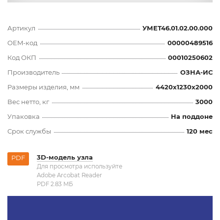
Артикул
УМЕТ46.01.02.00.000
OEM-код
00000489516
Код ОКП
00010250602
Производитель
ОЗНА-ИС
Размеры изделия, мм
4420x1230x2000
Вес нетто, кг
3000
Упаковка
На поддоне
Срок службы
120 мес
3D-модель узла
PDF
Для просмотра используйте
Adobe Arcobat Reader
PDF 2.83 MБ